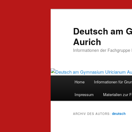
Zum
Zum
Inhalt
sekundären
wechseln
Inhalt
Deutsch am G
wechseln
Aurich
Informationen der Fachgruppe
Hauptmenü
Home
Informationen für Gru
Impressum
Materialien zur 
deutsch
ARCHIV DES AUTORS: